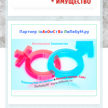
Партнер
н
А
к
О
м
С
т
В
а
Л
иЛиБуМ.ру
З