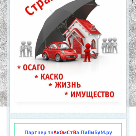
Партнер
н
А
к
О
м
С
т
В
а
Л
иЛиБуМ.ру
З