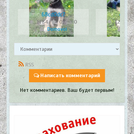
68cd0dc7
45a1
1184
0
0
1231
Domovoi
Dom
RSS
Написать комментарий
Нет комментариев. Ваш будет первым!