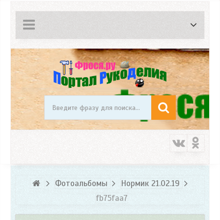
Фотоальбомы
Нормик 21.02.19
fb75faa7