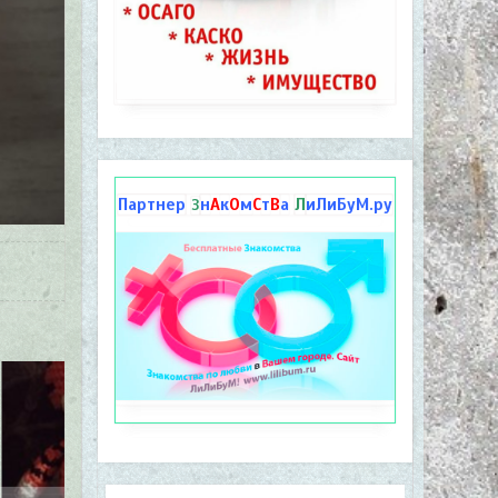
Партнер
н
А
к
О
м
С
т
В
а
Л
иЛиБуМ.ру
З