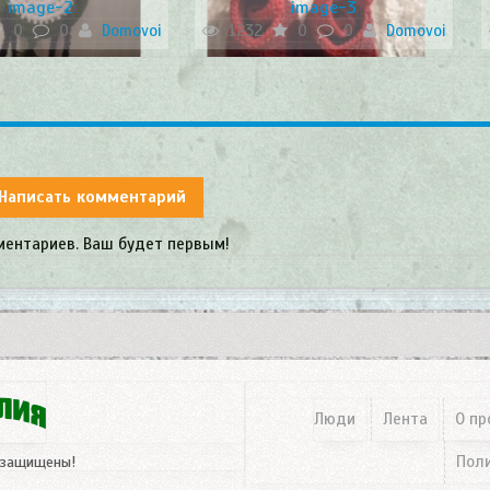
image-2
image-3
0
0
Domovoi
1232
0
0
Domovoi
Написать комментарий
ментариев. Ваш будет первым!
Люди
Лента
О пр
Пол
 защищены!