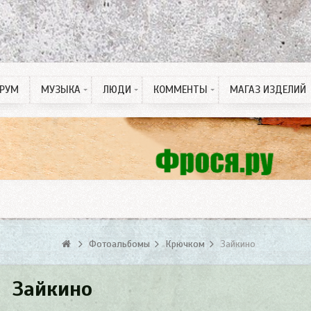
РУМ
МУЗЫКА
ЛЮДИ
КОММЕНТЫ
МАГАЗ ИЗДЕЛИЙ
Рингтон на Телефон
ПДД тесты
Спонсорские статьи
Фотоальбомы
Крючком
Зайкино
Зайкино