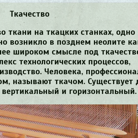
Ткачество
о ткани на ткацких станках, одно 
но возникло в позднем неолите ка
олее широком смысле под ткачест
екс технологических процессов,
изводство. Человека, профессиона
ом, называют
ткачом
. Существует 
: вертикальный и горизонтальный.