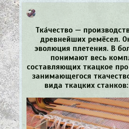
Тка́чество
— производств
древнейших ремёсел. О
эволюция плетения. В б
понимают весь компл
составляющих ткацкое про
занимающегося ткачеств
вида ткацких станков