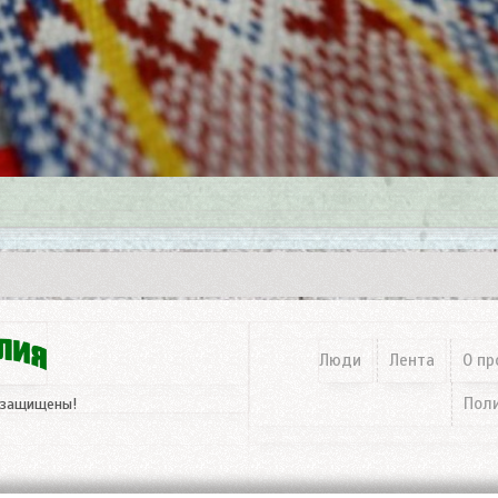
Люди
Лента
О пр
Пол
 защищены!