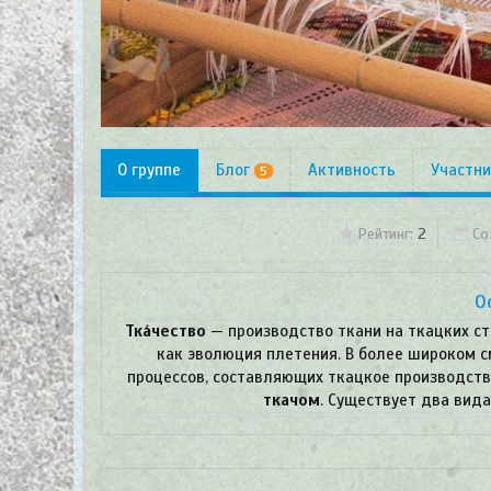
О группе
Блог
Активность
Участн
5
Рейтинг:
2
Со
О
Тка́чество
— производство ткани на ткацких ст
как эволюция плетения. В более широком 
процессов, составляющих ткацкое производств
ткачом
. Существует два вид