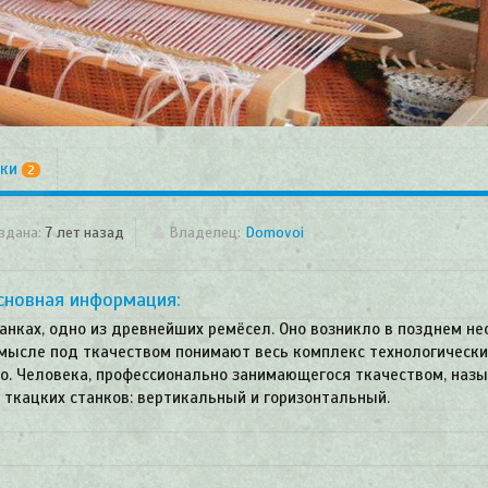
ики
2
здана:
7 лет назад
Владелец:
Domovoi
сновная информация
анках, одно из древнейших ремёсел. Оно возникло в позднем не
смысле под ткачеством понимают весь комплекс технологически
о. Человека, профессионально занимающегося ткачеством, наз
а ткацких станков: вертикальный и горизонтальный.