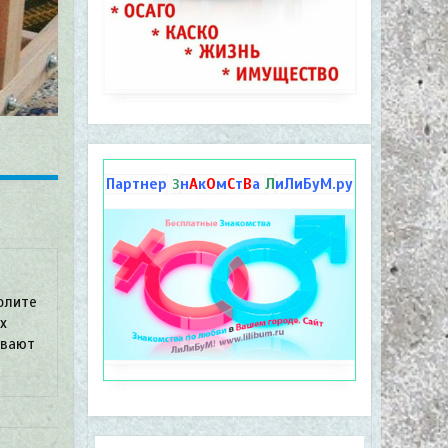
Партнер
н
А
к
О
м
С
т
В
а
Л
иЛиБуМ.ру
З
олите
х
ывают