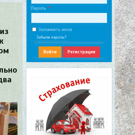
Пароль
из
Запомнить меня
Забыли пароль?
к
вом
Войти
Регистрация
льно
два