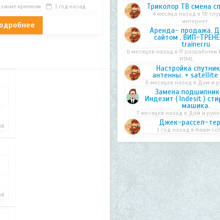
Триколор ТВ смена сп
язание крючком
1 год назад
4 месяца назад в
ТВ спу
интернет.
одробнее
Аренда- продажа. Д
сайтом , ВИП-ТРЕНЕ
trainer.ru
6 месяцев назад в
IT разработки 
HTML
Настройка спутни
антенны. + satellite 
6 месяцев назад в
Дом и 
Замена подшипник
Индезит ( Indesit ) ст
машика.
7 месяцев назад в
Дом и рук
Джек-рассел-те
ад
1 год назад в
Наши Со
я
ад