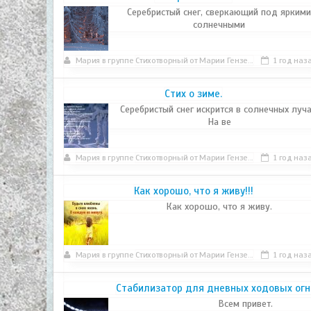
Серебристый снег, сверкающий под ярким
солнечными
Мария
в группе
Стихотворный от Марии Гензе...
1 год наз
Стих о зиме.
Серебристый снег искрится в солнечных луча
На ве
Мария
в группе
Стихотворный от Марии Гензе...
1 год наз
Как хорошо, что я живу!!!
Как хорошо, что я живу.
Мария
в группе
Стихотворный от Марии Гензе...
1 год наз
Стабилизатор для дневных ходовых огн
Всем привет.