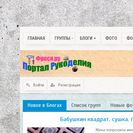
Собаководство
Одинокие души любви
3 D изделия. ручная
ГЛАВНАЯ
ГРУППЫ
БЛОГИ +
ФОТО
ФО
работа.
Войти
Регистрация
Новое в Блогах
Список групп
Новые фо
Бабушкин квадрат, сушка, 
Жена попросила мен