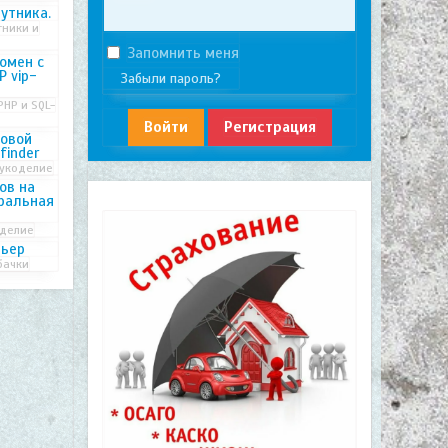
утника.
тники и
Запомнить меня
омен с
Р vip-
Забыли пароль?
PHP и SQL-
Войти
Регистрация
ковой
finder
рукоделие
ов на
иральная
оделие
рьер
бачки