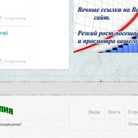
2 года назад
тор)
2 года назад
Люди
Лента
О пр
Пол
 защищены!