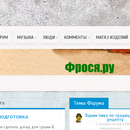
РУМ
МУЗЫКА
ЛЮДИ
КОММЕНТЫ
МАГАЗ ИЗДЕЛИЙ
Рингтон на Телефон
ПДД тесты
Спонсорские статьи
то
Темы Форума
подготовка.
Варим пиво по тради
рецепту.
2 месяца назад в
Пи
я сделать доску для сушки &
пивоварение