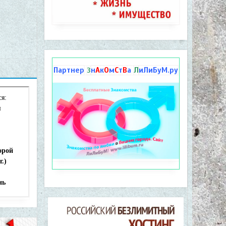
Партнер
н
А
к
О
м
С
т
В
а
Л
иЛиБуМ.ру
З