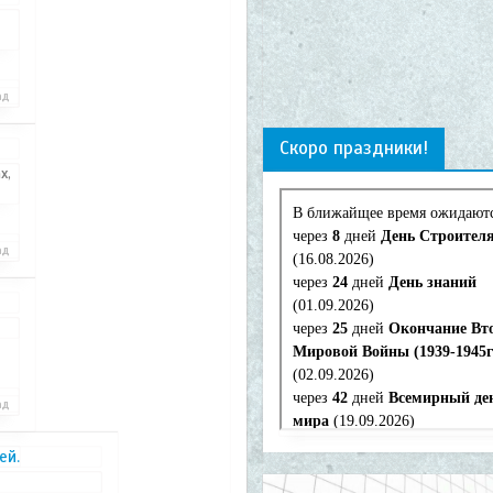
и
ад
Скоро праздники!
х,
ад
ад
ей.