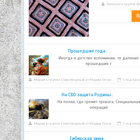
Domovoi
в группе
В
П
Прошедшие года.
Иногда я детство вспоминаю, те далекие
прошедшие г
Мария
в группе
Стихотворный от Марии Гензе...
1 год наз
На СВО защита Родины..
На полях, где гремит тревога, Специальна
операция
Мария
в группе
Стихотворный от Марии Гензе...
1 год наз
Сибирская зима.