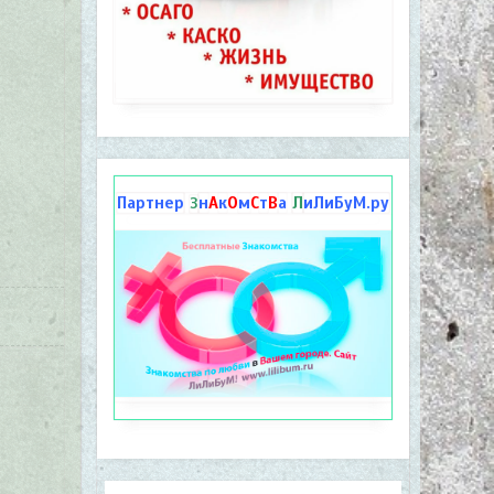
Партнер
н
А
к
О
м
С
т
В
а
Л
иЛиБуМ.ру
З