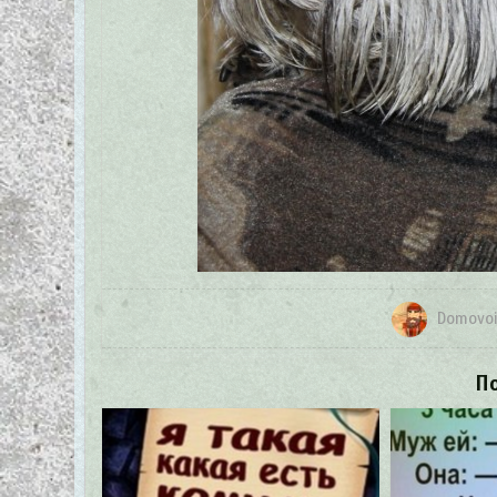
Domovoi
П