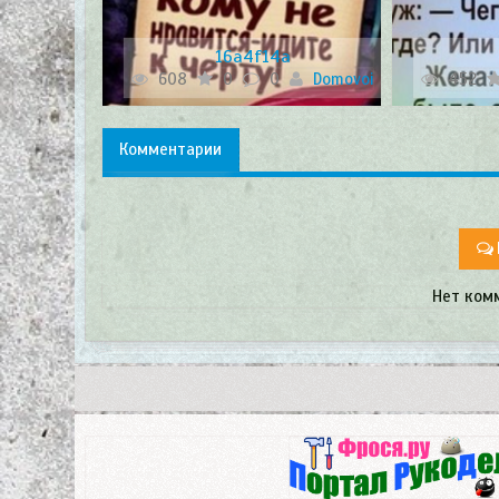
16a4f14a
608
0
0
Domovoi
452
Комментарии
Нет ком