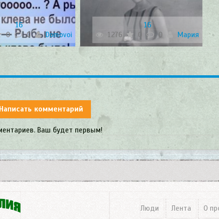
16
16
0
0
Domovoi
1276
0
0
Мария
Написать комментарий
ментариев. Ваш будет первым!
Люди
Лента
О пр