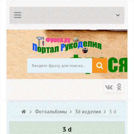
Фотоальбомы
3d изделия
3 d
3 d