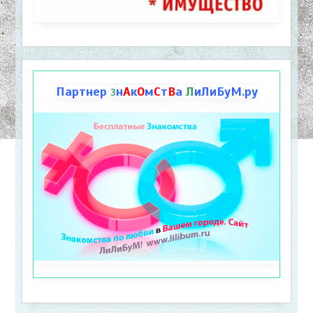
Партнер
н
А
к
О
м
С
т
В
а
Л
иЛиБуМ.ру
З