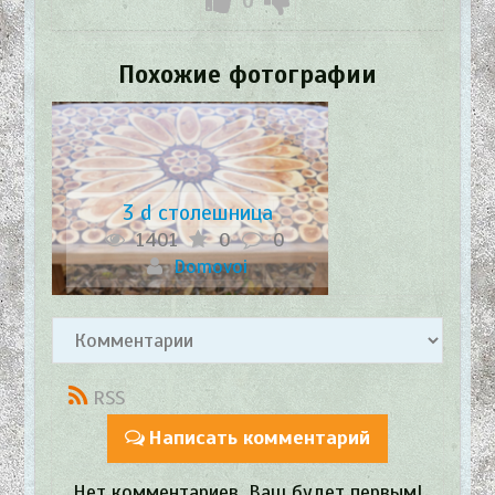
0
Похожие фотографии
3 d столешница
1401
0
0
Domovoi
RSS
Написать комментарий
Нет комментариев. Ваш будет первым!