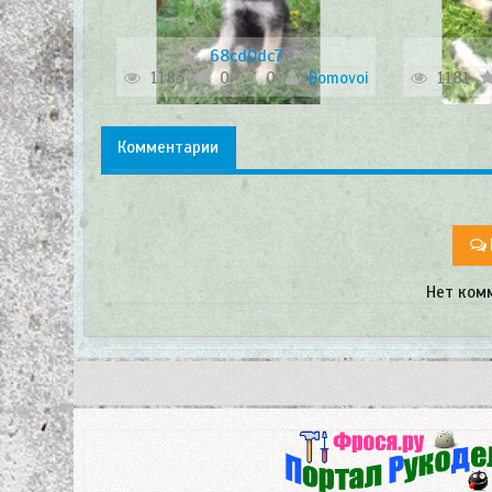
68cd0dc7
Domovoi
1183
0
0
Domovoi
1181
Комментарии
Нет ком