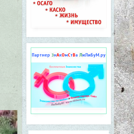
Партнер
н
А
к
О
м
С
т
В
а
Л
иЛиБуМ.ру
З