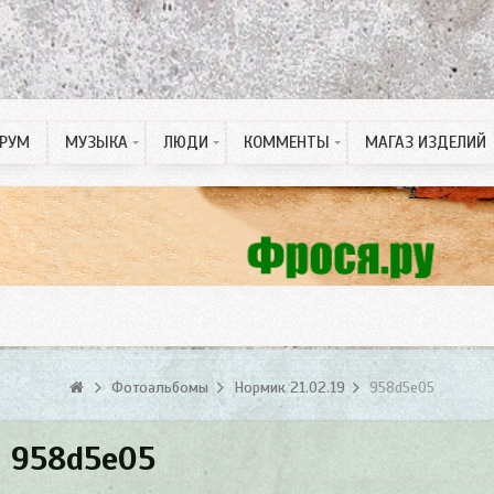
РУМ
МУЗЫКА
ЛЮДИ
КОММЕНТЫ
МАГАЗ ИЗДЕЛИЙ
Рингтон на Телефон
ПДД тесты
Спонсорские статьи
Фотоальбомы
Нормик 21.02.19
958d5e05
958d5e05