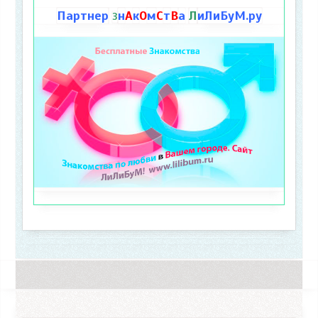
Партнер
н
А
к
О
м
С
т
В
а
Л
иЛиБуМ.ру
З