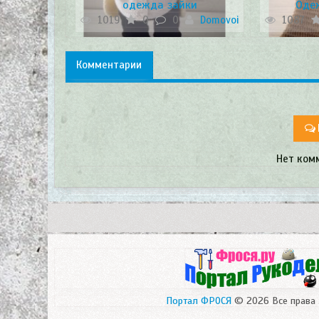
одежда зайки
Оде
1019
0
0
Domovoi
1087
Комментарии
Нет ком
Портал ФРОСЯ
© 2026 Все права