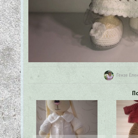
Гензе Еле
П