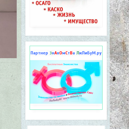
Партнер
н
А
к
О
м
С
т
В
а
Л
иЛиБуМ.ру
З