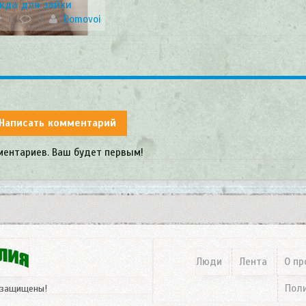
жда для зайки
0
0
Domovoi
Написать комментарий
ментариев. Ваш будет первым!
Люди
Лента
О пр
Пол
 защищены!