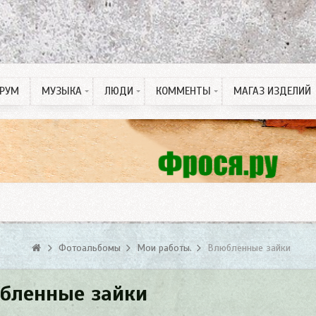
РУМ
МУЗЫКА
ЛЮДИ
КОММЕНТЫ
МАГАЗ ИЗДЕЛИЙ
Рингтон на Телефон
ПДД тесты
Спонсорские статьи
Фотоальбомы
Мои работы.
Влюбленные зайки
бленные зайки