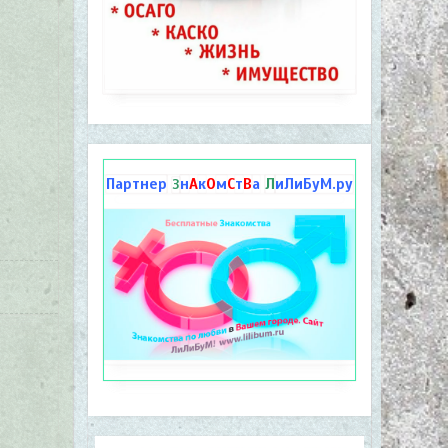
Партнер
н
А
к
О
м
С
т
В
а
Л
иЛиБуМ.ру
З