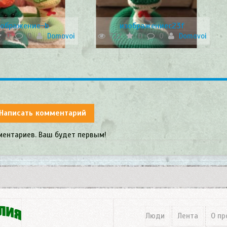
зображение-b
изображениеc23f
0
0
Domovoi
722
0
0
Domovoi
Написать комментарий
ментариев. Ваш будет первым!
Люди
Лента
О пр