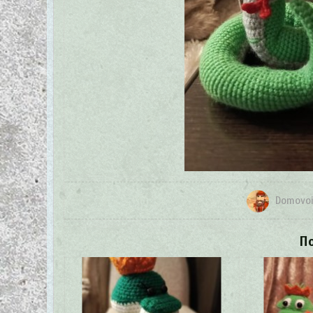
Domovoi
П