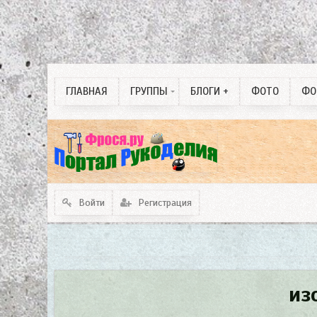
Собаководство
Одинокие души любви
3 D изделия. ручная
ГЛАВНАЯ
ГРУППЫ
БЛОГИ +
ФОТО
ФО
работа.
Войти
Регистрация
из