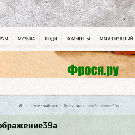
РУМ
МУЗЫКА
ЛЮДИ
КОММЕНТЫ
МАГАЗ ИЗДЕЛИЙ
Рингтон на Телефон
ПДД тесты
Спонсорские статьи
Фотоальбомы
Крючком
изображение39a
ображение39a