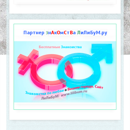
Партнер
н
А
к
О
м
С
т
В
а
Л
иЛиБуМ.ру
З