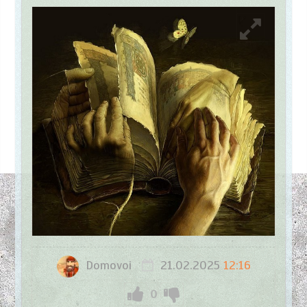
Domovoi
21.02.2025
12:16
0