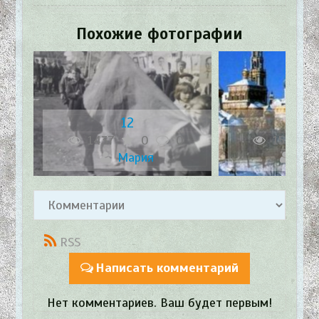
Похожие фотографии
12
12
1437
0
0
1569
Мария
Dom
RSS
Написать комментарий
Нет комментариев. Ваш будет первым!