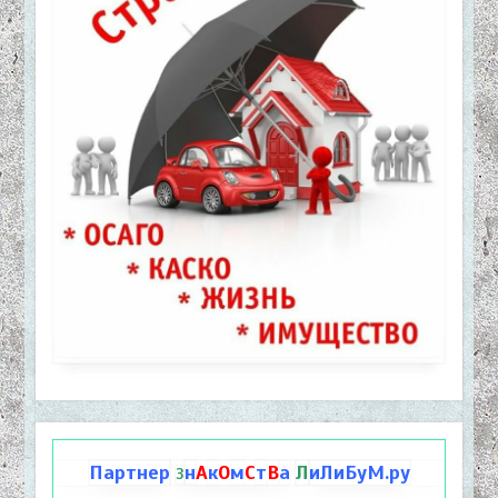
Партнер
н
А
к
О
м
С
т
В
а
Л
иЛиБуМ.ру
З