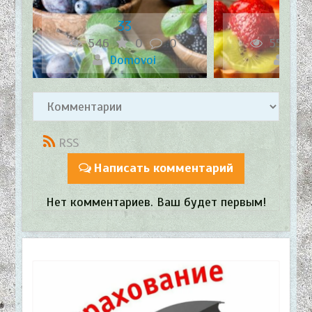
33
2
546
0
0
558
Domovoi
Dom
RSS
Написать комментарий
Нет комментариев. Ваш будет первым!