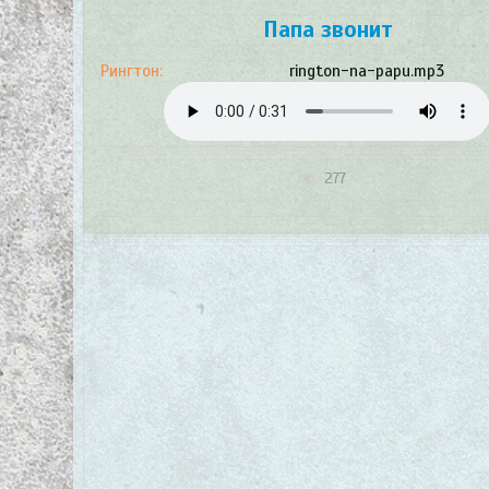
Папа звонит
Рингтон:
rington-na-papu.mp3
277