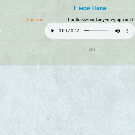
Е мое Папа
Рингтон:
hardbass-ringtony-na-papu.mp3
281