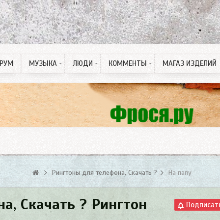
РУМ
МУЗЫКА
ЛЮДИ
КОММЕНТЫ
МАГАЗ ИЗДЕЛИЙ
Рингтон на Телефон
ПДД тесты
Спонсорские статьи
Рингтоны для телефона, Скачать ?
На папу
а, Скачать ? Рингтон
Подписат