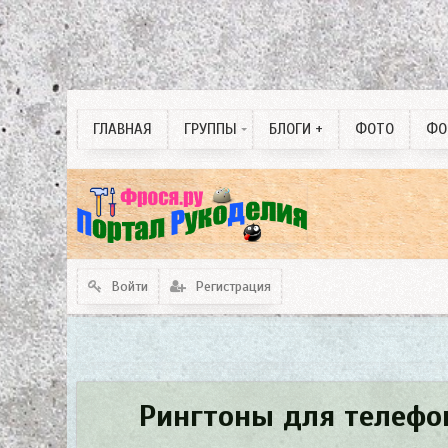
Собаководство
Одинокие души любви
3 D изделия. ручная
ГЛАВНАЯ
Рингтон на Телефон
ГРУППЫ
БЛОГИ +
ФОТО
ФО
работа.
Войти
Регистрация
Рингтоны для телефон