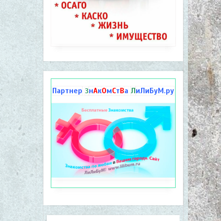
Партнер
н
А
к
О
м
С
т
В
а
Л
иЛиБуМ.ру
З