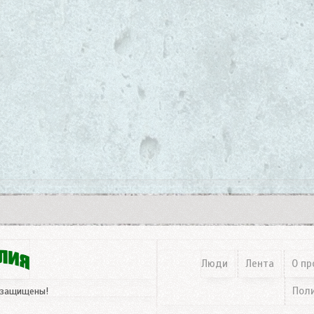
Люди
Лента
О пр
Пол
 защищены!