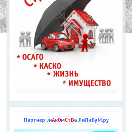
Партнер
н
А
к
О
м
С
т
В
а
Л
иЛиБуМ.ру
З