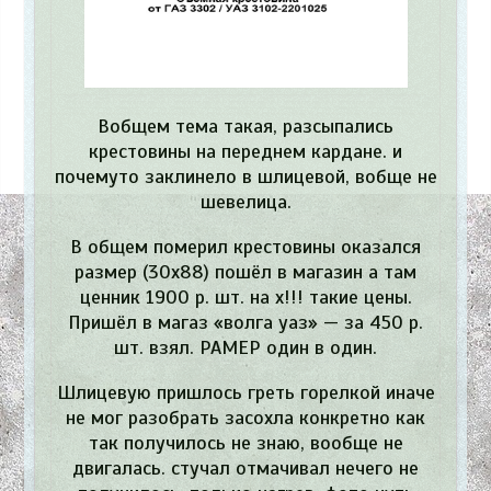
Вобщем тема такая, разсыпались
крестовины на переднем кардане. и
почемуто заклинело в шлицевой, вобще не
шевелица.
В общем померил крестовины оказался
размер (30х88) пошёл в магазин а там
ценник 1900 р. шт. на х!!! такие цены.
Пришёл в магаз «волга уаз» — за 450 р.
шт. взял. РАМЕР один в один.
Шлицевую пришлось греть горелкой иначе
не мог разобрать засохла конкретно как
так получилось не знаю, вообще не
двигалась. стучал отмачивал нечего не