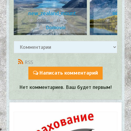
a
new_zealand_mount
norway_
486
0
0
523
Domovoi
Dom
RSS
Написать комментарий
Нет комментариев. Ваш будет первым!