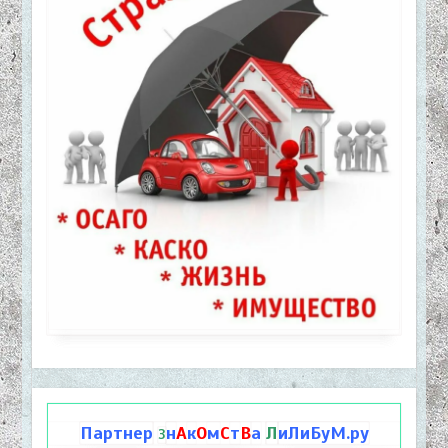
Партнер
н
А
к
О
м
С
т
В
а
Л
иЛиБуМ.ру
З