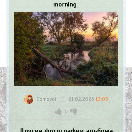
morning_
Domovoi
21.02.2025
13:03
0
Другие фотографии альбома