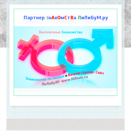
Партнер
н
А
к
О
м
С
т
В
а
Л
иЛиБуМ.ру
З