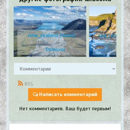
a
new_zealand_mount
sea_coast_ca
485
0
0
439
Domovoi
Dom
RSS
Написать комментарий
Нет комментариев. Ваш будет первым!