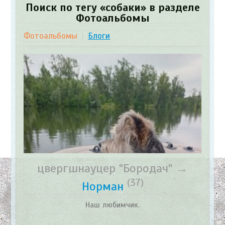
Поиск по тегу «собаки» в разделе
Фотоальбомы
Фотоальбомы
Блоги
цвергшнауцер "Бородач" →
(37)
Норман
Наш любимчик.