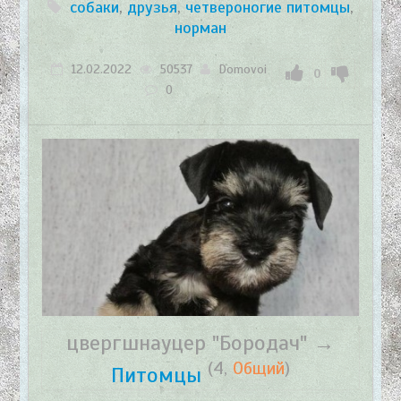
собаки
,
друзья
,
четвероногие питомцы
,
норман
12.02.2022
50537
Domovoi
0
0
цвергшнауцер "Бородач" →
(4,
Общий
)
Питомцы