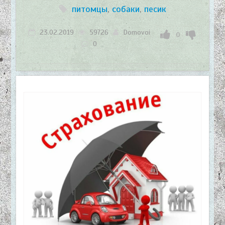
питомцы
,
собаки
,
песик
23.02.2019
59726
Domovoi
0
0