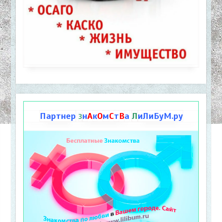
Партнер
н
А
к
О
м
С
т
В
а
Л
иЛиБуМ.ру
З