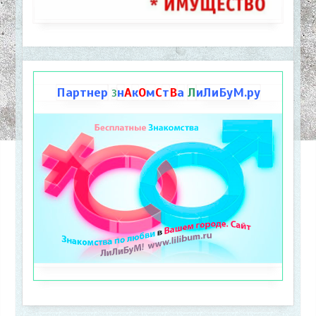
Партнер
н
А
к
О
м
С
т
В
а
Л
иЛиБуМ.ру
З