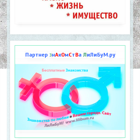
Партнер
н
А
к
О
м
С
т
В
а
Л
иЛиБуМ.ру
З