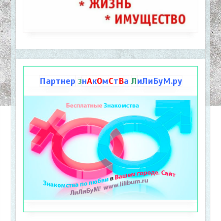
Партнер
н
А
к
О
м
С
т
В
а
Л
иЛиБуМ.ру
З