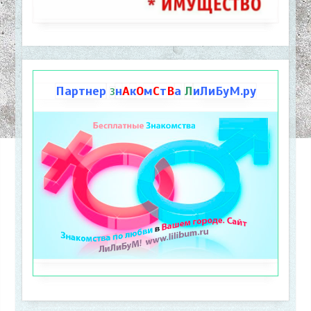
Партнер
н
А
к
О
м
С
т
В
а
Л
иЛиБуМ.ру
З