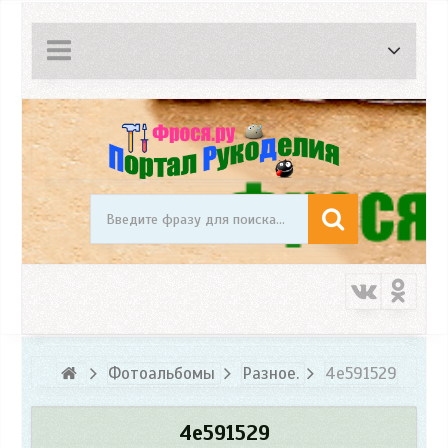
Фотоальбомы
Разное.
4e591529
4e591529