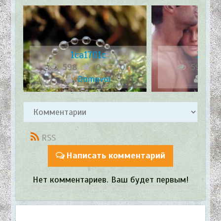
1ca1701c
2d24
598
0
0
598
Domovoi
Dom
RSS
Написать комментарий
Нет комментариев. Ваш будет первым!