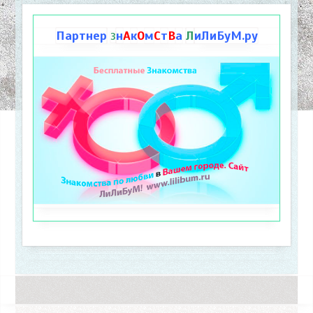
Партнер
н
А
к
О
м
С
т
В
а
Л
иЛиБуМ.ру
З