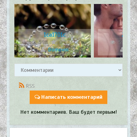
1ca1701c
2d24
598
0
0
596
Domovoi
Dom
RSS
Написать комментарий
Нет комментариев. Ваш будет первым!