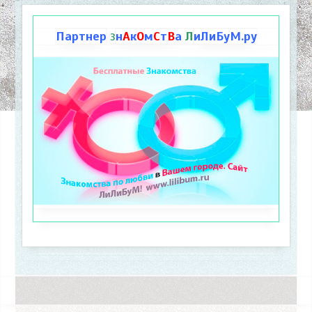
Партнер
н
А
к
О
м
С
т
В
а
Л
иЛиБуМ.ру
З