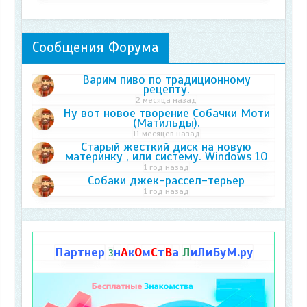
Сообщения Форума
Варим пиво по традиционному
рецепту.
2 месяца назад
Ну вот новое творение Собачки Моти
(Матильды).
11 месяцев назад
Старый жесткий диск на новую
материнку , или систему. Windows 10
1 год назад
Собаки джек-рассел-терьер
1 год назад
Партнер
н
А
к
О
м
С
т
В
а
Л
иЛиБуМ.ру
З