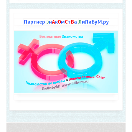
Партнер
н
А
к
О
м
С
т
В
а
Л
иЛиБуМ.ру
З