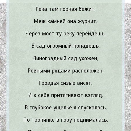
Река там горная бежит,
Меж камней она журчит.
Через мост ту реку перейдешь,
В сад огромный попадешь.
Виноградный сад ухожен,
Ровными рядами расположен.
Гроздья сизые висят,
И к себе притягивают взгляд.
В глубокое ущелье я спускалась,
По тропинке в гору поднималась,