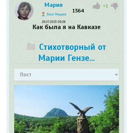
Мария
+1
1364
Блог Мария
26.07.2019
06:28
Как была я на Кавказе
Стихотворный от
Марии Гензе...