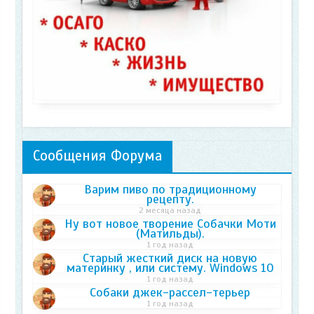
Сообщения Форума
Варим пиво по традиционному
рецепту.
2 месяца назад
Ну вот новое творение Собачки Моти
(Матильды).
1 год назад
Старый жесткий диск на новую
материнку , или систему. Windows 10
1 год назад
Собаки джек-рассел-терьер
1 год назад