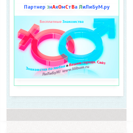
Партнер
н
А
к
О
м
С
т
В
а
Л
иЛиБуМ.ру
З