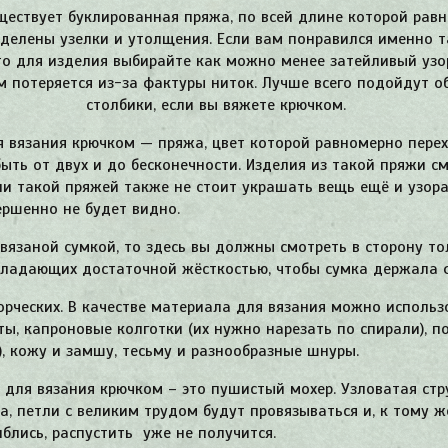
ществует буклированная пряжа, по всей длине которой рав
делены узелки и утолщения. Если вам понравился именно 
то для изделия выбирайте как можно менее затейливый узо
м потеряется из-за фактуры ниток. Лучше всего подойдут 
столбики, если вы вяжете крючком.
 вязания крючком — пряжа, цвет которой равномерно перех
быть от двух и до бесконечности. Изделия из такой пряжи с
ии такой пряжей также не стоит украшать вещь ещё и узора
ершенно не будет видно.
вязаной сумкой, то здесь вы должны смотреть в сторону то
бладающих достаточной жёсткостью, чтобы сумка держала 
орческих. В качестве материала для вязания можно использ
, капроновые колготки (их нужно нарезать по спирали), п
), кожу и замшу, тесьму и разнообразные шнуры.
для вязания крючком – это пушистый мохер. Узловатая стр
а, петли с великим трудом будут провязываться и, к тому ж
блись, распустить уже не получится.