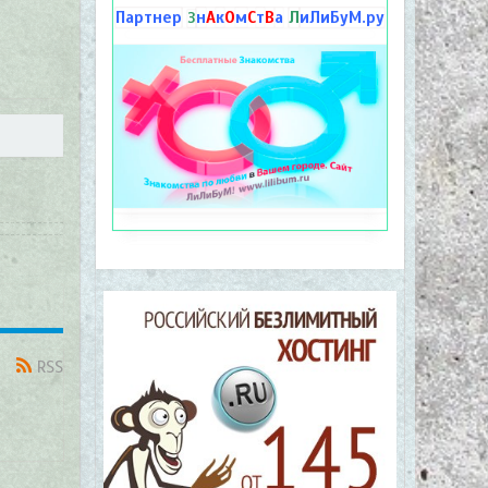
Партнер
н
А
к
О
м
С
т
В
а
Л
иЛиБуМ.ру
З
RSS