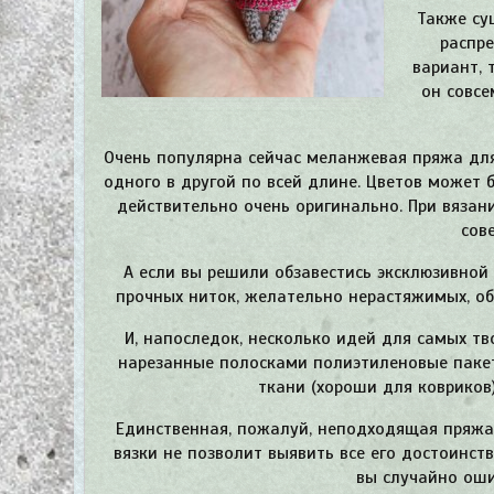
Также су
распре
вариант, 
он совсе
Очень популярна сейчас меланжевая пряжа для
одного в другой по всей длине. Цветов может 
действительно очень оригинально. При вязан
сов
А если вы решили обзавестись эксклюзивной 
прочных ниток, желательно нерастяжимых, о
И, напоследок, несколько идей для самых тв
нарезанные полосками полиэтиленовые пакеты
ткани (хороши для ковриков
Единственная, пожалуй, неподходящая пряжа 
вязки не позволит выявить все его достоинств
вы случайно оши