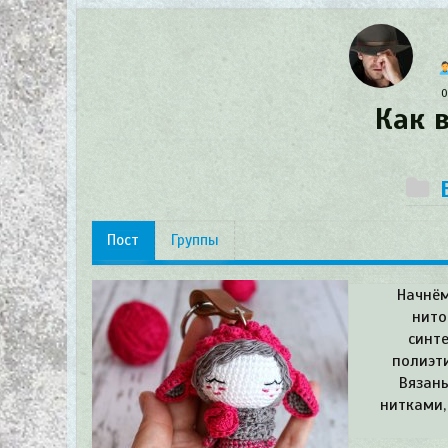
0
Как 
Пост
Группы
Начнём
нито
синт
полиэт
Вязан
нитками,