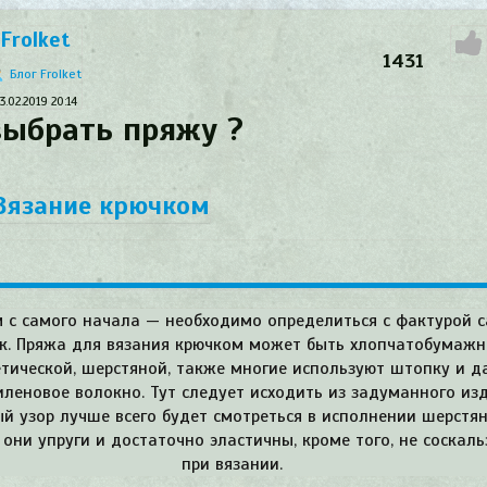
Frolket
1431
Блог Frolket
3.02.2019
20:14
выбрать пряжу ?
Вязание крючком
 с самого начала — необходимо определиться с фактурой 
к. Пряжа для вязания крючком может быть хлопчатобумажн
етической, шерстяной, также многие используют штопку и д
иленовое волокно. Тут следует исходить из задуманного изд
ый узор лучше всего будет смотреться в исполнении шерстя
 они упруги и достаточно эластичны, кроме того, не соскал
при вязании.