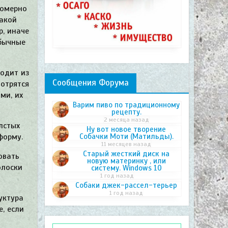
номерно
такой
р, иначе
обычные
одит из
Сообщения Форума
мотрятся
ми, их
Варим пиво по традиционному
рецепту.
2 месяца назад
лстых
Ну вот новое творение
Собачки Моти (Матильды).
форму.
11 месяцев назад
Старый жесткий диск на
овать
новую материнку , или
олоски
систему. Windows 10
1 год назад
Собаки джек-рассел-терьер
1 год назад
уктура
е, если