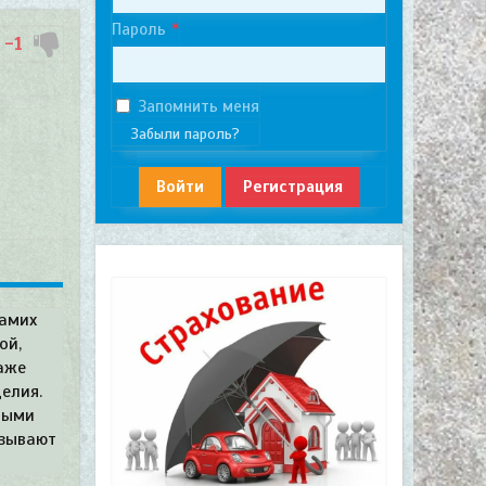
Пароль
-1
Запомнить меня
Забыли пароль?
Войти
Регистрация
самих
ой,
аже
елия.
ными
ьзывают