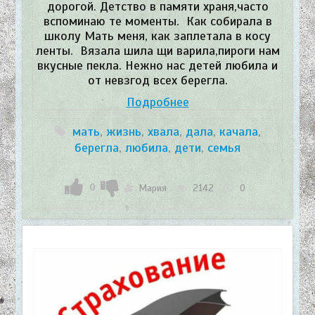
дорогой. Детство в памяти храня,часто
вспоминаю те моменты. Как собирала в
школу Мать меня, как заплетала в косу
ленты. Вязала шила щи варила,пироги нам
вкусные пекла. Нежно нас детей любила и
от невзгод всех берегла.
Подробнее
мать
,
жизнь
,
хвала
,
дала
,
качала
,
берегла
,
любила
,
дети
,
семья
0
Мария
2142
0