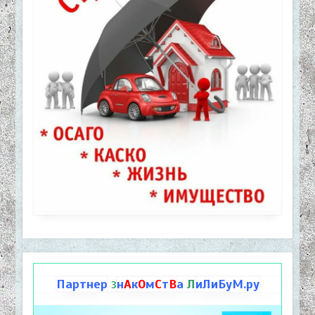
Партнер
н
А
к
О
м
С
т
В
а
Л
иЛиБуМ.ру
З