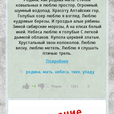
ковыльных я люблю простор, Огромный,
шумный водопад. Красоту Алтайских гор,
Голубых озер люблю я взгляд. Люблю
кудрявые березы, И гроздья алые рябины.
Зимой сибирские морозы, А на елках белый
иней. Небеса люблю я голубые С легкой
дымкой облаков. Купола церквей златые,
Хрустальный звон колоколов. Люблю
весну, люблю метель, Люблю я слушать
птичью трель.
Подробнее
родина
,
мать
,
небеса
,
тихо
,
упаду
+4
Мария
1361
0