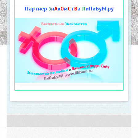
Партнер
н
А
к
О
м
С
т
В
а
Л
иЛиБуМ.ру
З