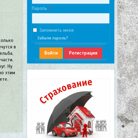
Пароль
Запомнить меня
Забыли пароль?
колько
ячутся в
Войти
Регистрация
ельба,
части,
уг. Ну
но этим
ете.