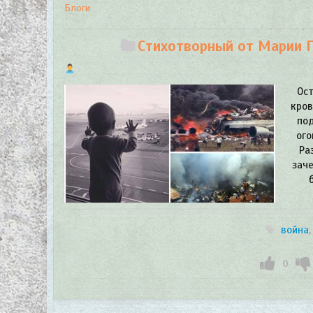
Блоги
Стихотворный от Марии Ге
Ост
кров
под
ого
Ра
заче
война
0