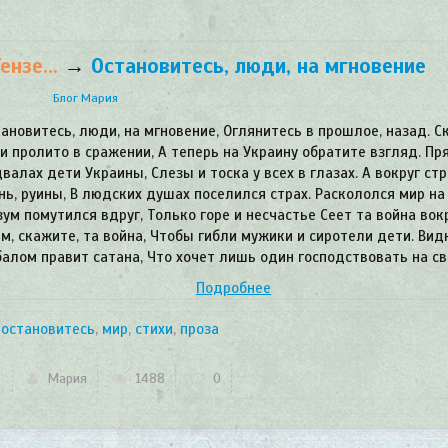
нзе...
→
Остановитесь, люди, на мгновение
Блог Мария
ановитесь, люди, на мгновение, Оглянитесь в прошлое, назад. С
и пролито в сражении, А теперь на Украину обратите взгляд. Пр
валах дети Украины, Слезы и тоска у всех в глазах. А вокруг стр
нь, руины, В людских душах поселился страх. Раскололся мир на 
зум помутился вдруг, Только горе и несчастье Сеет та война вокр
м, скажите, та война, Чтобы гибли мужики и сиротели дети. Вид
балом правит сатана, Что хочет лишь один господствовать на св
Подробнее
,
остановитесь
,
мир
,
стихи
,
проза
Мария
1488
0