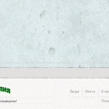
Люди
Лента
О пр
Пол
 защищены!