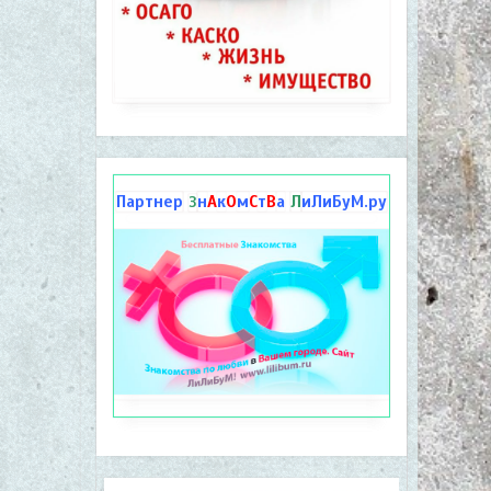
Партнер
н
А
к
О
м
С
т
В
а
Л
иЛиБуМ.ру
З