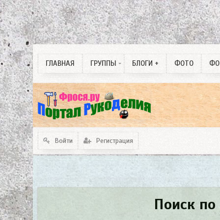
Собаководство
Одинокие души любви
3 D изделия. ручная
ГЛАВНАЯ
ГРУППЫ
БЛОГИ +
ФОТО
ФО
работа.
Войти
Регистрация
Поиск по