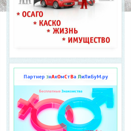
Партнер
н
А
к
О
м
С
т
В
а
Л
иЛиБуМ.ру
З