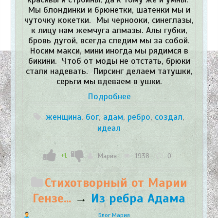
Мы блондинки и брюнетки, шатенки мы и
чуточку кокетки. Мы чернооки, синеглазы,
к лицу нам жемчуга алмазы. Алы губки,
бровь дугой, всегда следим мы за собой.
Носим макси, мини иногда мы рядимся в
бикини. Чтоб от моды не отстать, брюки
стали надевать. Пирсинг делаем татушки,
серьги мы вдеваем в ушки.
Подробнее
женщина
,
бог
,
адам
,
ребро
,
создал
,
идеал
+1
Мария
1938
0
Стихотворный от Марии
Гензе...
→
Из ребра Адама
Блог Мария