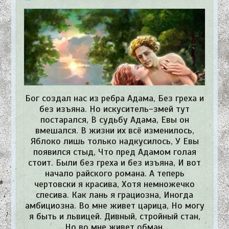
Бог создал нас из ребра Адама, Без греха и
без изъяна. Но искуситель-змей тут
постарался, В судьбу Адама, Евы он
вмешался. В жизни их всё изменилось,
Яблоко лишь только надкусилось, У Евы
появился стыд, Что пред Адамом голая
стоит. Были без греха и без изъяна, И вот
начало райского романа. А теперь
чертовски я красива, Хотя немножечко
спесива. Как лань я грациозна, Иногда
амбициозна. Во мне живет царица, Но могу
я быть и львицей. Дивный, стройный стан,
Но во мне живет обман.