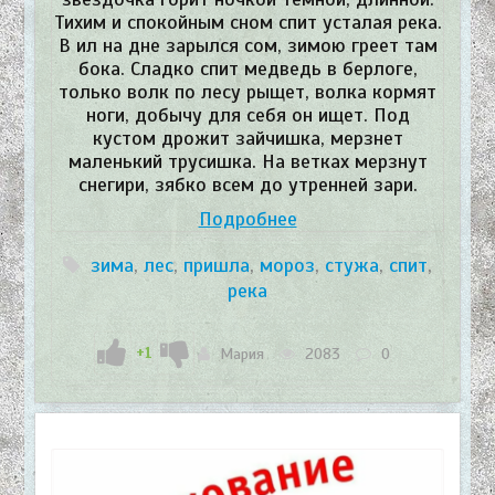
Тихим и спокойным сном спит усталая река.
В ил на дне зарылся сом, зимою греет там
бока. Сладко спит медведь в берлоге,
только волк по лесу рыщет, волка кормят
ноги, добычу для себя он ищет. Под
кустом дрожит зайчишка, мерзнет
маленький трусишка. На ветках мерзнут
снегири, зябко всем до утренней зари.
Подробнее
зима
,
лес
,
пришла
,
мороз
,
стужа
,
спит
,
река
+1
Мария
2083
0