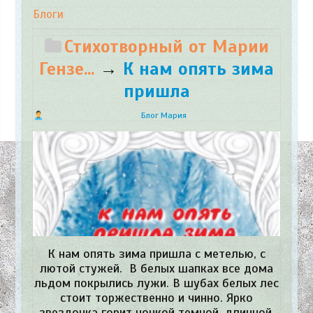
Блоги
Стихотворный от Марии
Гензе...
→
К нам опять зима
пришла​
Блог Мария
К нам опять зима пришла с метелью, с
лютой стужей. В белых шапках все дома
льдом покрылись лужи. В шубах белых лес
стоит торжественно и чинно. Ярко
звездочка горит ночкой темной, длинной.