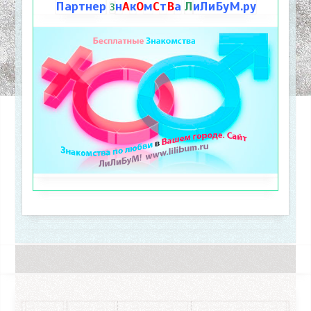
Партнер
н
А
к
О
м
С
т
В
а
Л
иЛиБуМ.ру
З