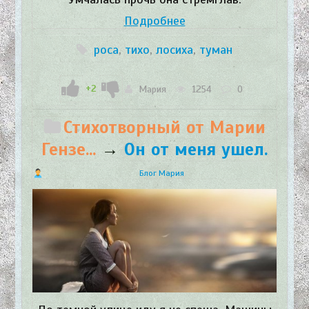
Подробнее
роса
,
тихо
,
лосиха
,
туман
+2
Мария
1254
0
Стихотворный от Марии
Гензе...
→
Он от меня ушел.
Блог Мария