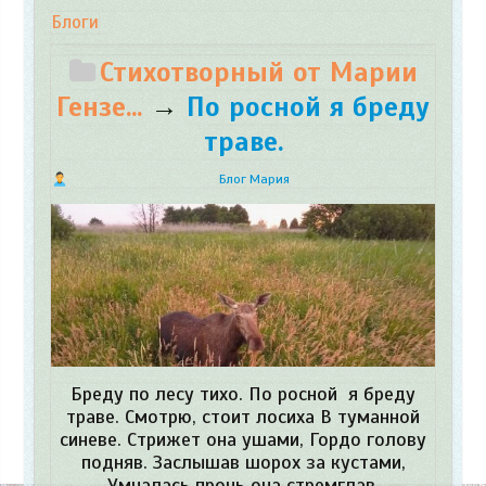
Блоги
Стихотворный от Марии
Гензе...
→
По росной я бреду
траве.
Блог Мария
Бреду по лесу тихо. По росной я бреду
траве. Смотрю, стоит лосиха В туманной
синеве. Стрижет она ушами, Гордо голову
подняв. Заслышав шорох за кустами,
Умчалась прочь она стремглав.