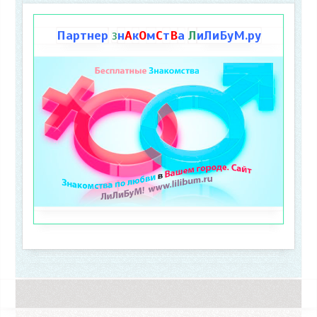
Партнер
н
А
к
О
м
С
т
В
а
Л
иЛиБуМ.ру
З