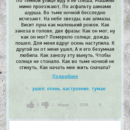
По темной улице иду я не спеша, Машины
мимо проезжают, По асфальту шинами
шурша, Во тьме ночной бесследно
исчезают. На небе звезды, как алмазы,
Висит луна как маленький рожок. Как
заноза в голове, две фразы: Как он мог, ну
как он мог? Померкло солнце, дождь
пошел, Для меня вдруг осень наступила. К
другой он от меня ушел, А я его безумная
любила. Как занозу эту вынуть, Чтобы
солнце не стонало. Как во тьме ночной не
сгинуть, Как начать мне жить сначала?
Подробнее
ушел
,
осень
,
настроение
,
туман
0
Мария
1308
0