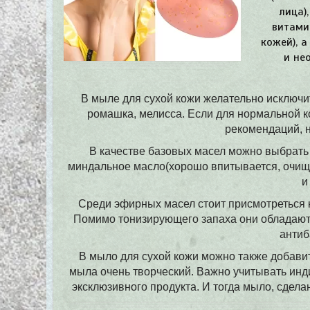
лица)
витамин
кожей), 
и не
В мыле для сухой кожи желательно исключит
ромашка, мелисса. Если для нормальной к
рекомендаций, н
В качестве базовых масел можно выбрать 
миндальное масло(хорошо впитывается, очища
и
Среди эфирных масел стоит присмотреться к
Помимо тонизирующего запаха они обладаю
антиб
В мыло для сухой кожи можно также добавит
мыла очень творческий. Важно учитывать инд
эксклюзивного продукта. И тогда мыло, сдела