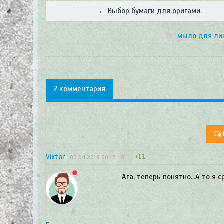
← Выбор бумаги для оригами.
мыло для ли
2 комментария
Viktor
#
+11
05.04.2019
00:16
Ага, теперь понятно…А то я с