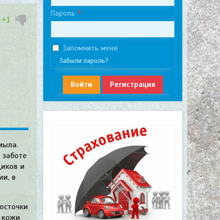
Пароль
+1
Запомнить меня
Забыли пароль?
Войти
Регистрация
мыла.
 заботе
щиков и
и, в
косточки
й кожи