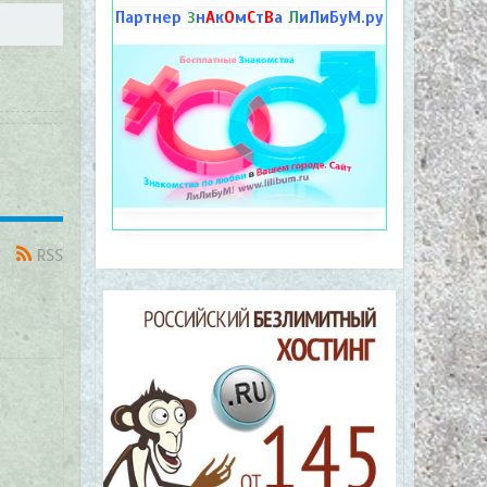
Партнер
н
А
к
О
м
С
т
В
а
Л
иЛиБуМ.ру
З
RSS