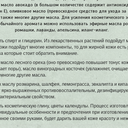
, масло авокадо (в большом количестве содержит антиокси
 Е), оливковое масло (превосходное средство для ухода за 
а также многие другие масла. Для усиления косметического 
обычайного аромата можно использовать эфирные масла ро
ромашки, лаванды, апельсина, иланг-иланг.
ь спирт и глицерин. Из лекарственных растений подойдут 
ожи подойдут многие компоненты, то для жирной кожи есть
а которые стоит обратить внимание.
масло лесного ореха (оно превосходно повышает тонус кож
ет поры), масло виноградных косточек (увлажняет, очищае
 многие другие масла.
 маслу розмарина, шалфея, лемонграсса, эвкалипта и кипа
т ярко-выраженных противовоспалительным, дезинфициру
актериальным свойством.
ь косметическую глину, цветы календулы. Процесс изготов
ивидуальные особенности и предпочтения при изготовлени
нное своими руками, будет дарить вашей коже красоту и неж