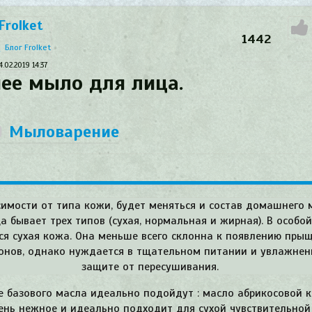
Frolket
1442
Блог Frolket
4.02.2019
14:37
ее мыло для лица.
Мыловарение
симости от типа кожи, будет меняться и состав домашнего 
а бывает трех типов (сухая, нормальная и жирная). В особой
я сухая кожа. Она меньше всего склонна к появлению пры
онов, однако нуждается в тщательном питании и увлажнени
защите от пересушивания.
е базового масла идеально подойдут : масло абрикосовой 
ень нежное и идеально подходит для сухой чувствительно