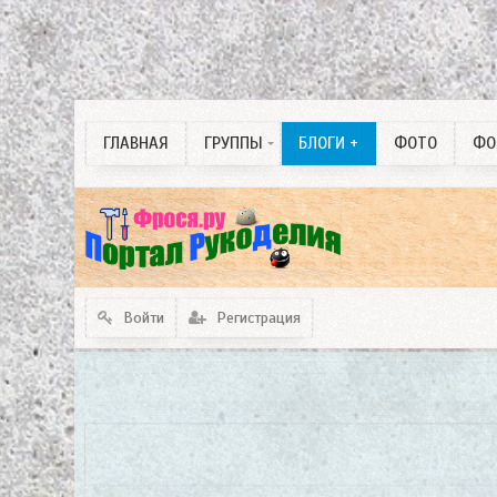
Собаководство
Одинокие души любви
3 D изделия. ручная
ГЛАВНАЯ
Блоги +
ГРУППЫ
БЛОГИ +
ФОТО
ФО
работа.
Войти
Регистрация