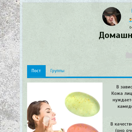
0
Домашн
Пост
Группы
В зави
Кожа лиц
нуждаетс
камед
В качеств
(оно оч