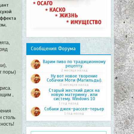
дант
сухой
эффекта
зы,
мята,
Сообщения Форума
 ряд
Варим пиво по традиционному
и),
рецепту.
2 месяца назад
т поры)
Ну вот новое творение
Собачки Моти (Матильды).
11 месяцев назад
риса.
Старый жесткий диск на
новую материнку , или
ющим ,
систему. Windows 10
1 год назад
Собаки джек-рассел-терьер
ления
1 год назад
и столь
ность!