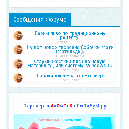
Сообщения Форума
Варим пиво по традиционному
рецепту.
2 месяца назад
Ну вот новое творение Собачки Моти
(Матильды).
11 месяцев назад
Старый жесткий диск на новую
материнку , или систему. Windows 10
1 год назад
Собаки джек-рассел-терьер
1 год назад
Партнер
н
А
к
О
м
С
т
В
а
Л
иЛиБуМ.ру
З