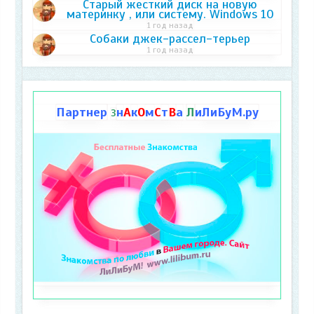
Старый жесткий диск на новую
материнку , или систему. Windows 10
1 год назад
Собаки джек-рассел-терьер
1 год назад
Партнер
н
А
к
О
м
С
т
В
а
Л
иЛиБуМ.ру
З