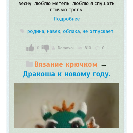
весну, люблю метель, люблю я слушать
птичью трель.
Подробнее
родина
,
навек
,
облака
,
не отпускает
0
Domovoi
810
0
Вязание крючком
→
Дракоша к новому году.