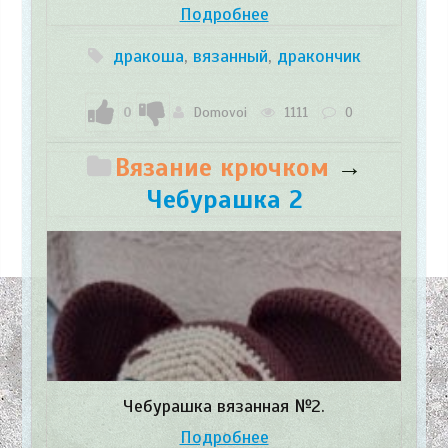
Подробнее
дракоша
,
вязанный
,
дракончик
0
Domovoi
1111
0
Вязание крючком
→
Чебурашка 2
Чебурашка вязанная №2.
Подробнее