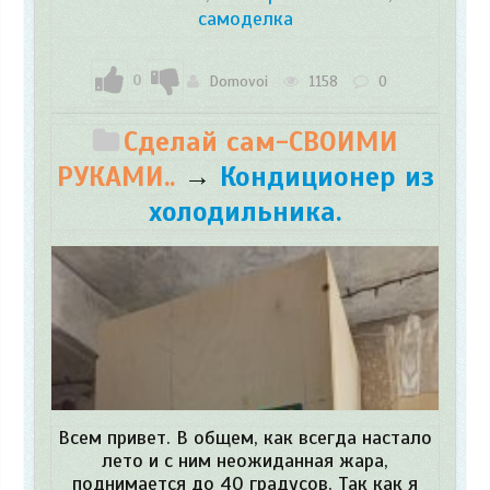
самоделка
0
Domovoi
1158
0
Сделай сам-СВОИМИ
РУКАМИ..
→
Кондиционер из
холодильника.
Всем привет. В общем, как всегда настало
лето и с ним неожиданная жара,
поднимается до 40 градусов. Так как я