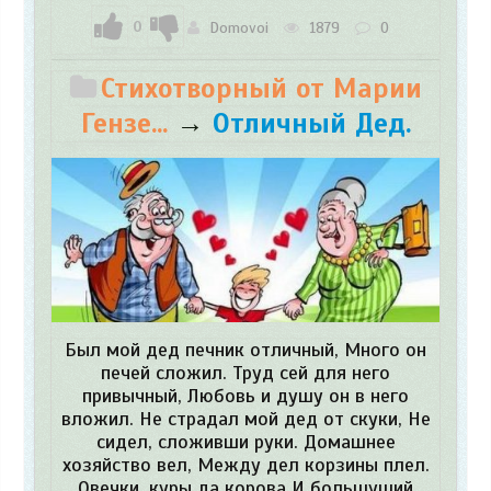
0
Domovoi
1879
0
Стихотворный от Марии
Гензе...
→
Отличный Дед.
Был мой дед печник отличный, Много он
печей сложил. Труд сей для него
привычный, Любовь и душу он в него
вложил. Не страдал мой дед от скуки, Не
сидел, сложивши руки. Домашнее
хозяйство вел, Между дел корзины плел.
Овечки, куры да корова И большущий