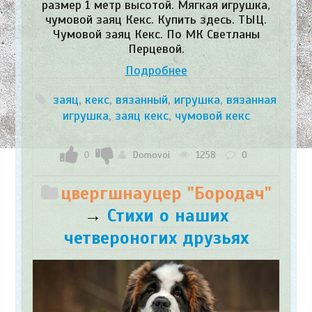
размер 1 метр высотой. Мягкая игрушка,
чумовой заяц Кекс. Купить здесь. ТЫЦ.
Чумовой заяц Кекс. По МК Светланы
Перцевой.
Подробнее
заяц
,
кекс
,
вязанный
,
игрушка
,
вязанная
игрушка
,
заяц кекс
,
чумовой кекс
0
Domovoi
1258
0
цвергшнауцер "Бородач"
→
Стихи о наших
четвероногих друзьях