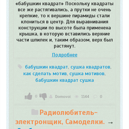
«бабушкин квадрат» Поскольку квадраты
все же растягивались, а прутки не очень
крепкие, то к вершине пирамиды стали
клониться в центр. Для выравнивания
конструкции по высоте была применена
крышка, в которую вставились верхние
части шпилек и, таким образом, верх был
растянут.
Подробнее
бабушкин квадрат
,
сушка квадратов
,
как сделать мотив
,
сушка мотивов
,
бабушкин квадрат сушка
0
Domovoi
1144
0
Радиолюбитель-
электронщик, Самоделки.
→