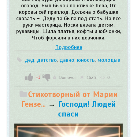
огород. Был бычок по кличке Лёва, От
коровы сей приплод. Должна о бабушке
сказать – Деду та была под стать. На все
руки мастерица, Носки вязала детям,
рукавицы, Шила платья, кофты и юбчонки,
Чтоб форсили в них девчонки.
Подробнее
дед
,
детство
,
давно
,
юность
,
молодые
-1
Domovoi
1623
0
Стихотворный от Марии
Гензе...
→
Господи! Людей
спаси