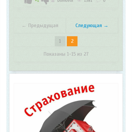
+1
Domovoi
1381
0
← Предыдущая
Следующая →
1
2
Показаны 1-15 из 27