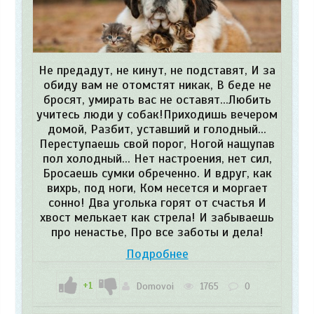
Не предадут, не кинут, не подставят, И за
обиду вам не отомстят никак, В беде не
бросят, умирать вас не оставят...Любить
учитесь люди у собак!Приходишь вечером
домой, Разбит, уставший и голодный...
Переступаешь свой порог, Ногой нащупав
пол холодный... Нет настроения, нет сил,
Бросаешь сумки обреченно. И вдруг, как
вихрь, под ноги, Ком несется и моргает
сонно! Два уголька горят от счастья И
хвост мелькает как стрела! И забываешь
про ненастье, Про все заботы и дела!
Подробнее
+1
Domovoi
1765
0