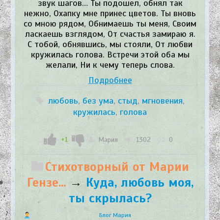
звук шагов… Ты подошел, обнял так
нежно, Охапку мне принес цветов. Ты вновь
со мною рядом, Обнимаешь ты меня, Своим
ласкаешь взглядом, От счастья замираю я.
С тобой, обнявшись, мы стояли, От любви
кружилась голова. Встречи этой оба мы
желали, Ни к чему теперь слова.
Подробнее
любовь
,
без ума
,
стыд
,
мгновения
,
кружилась
,
голова
+1
Мария
1302
0
Стихотворный от Марии
Гензе...
→
Куда, любовь моя,
ты скрылась?
Блог Мария