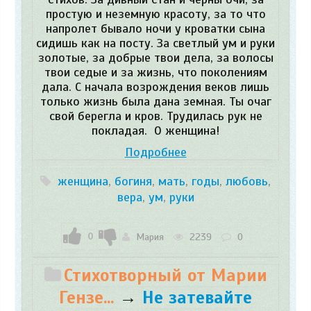
простую и неземную красоту, за то что
напролет бывало ночи у кроватки сына
сидишь как на посту. За светлый ум и руки
золотые, за добрые твои дела, за волосы
твои седые и за жизнь, что поколениям
дала. С начала возрождения веков лишь
только жизнь была дана земная. Ты очаг
свой берегла и кров. Трудилась рук не
покладая. О женщина!
Подробнее
женщина
,
богиня
,
мать
,
годы
,
любовь
,
вера
,
ум
,
руки
0
Мария
2239
0
Стихотворный от Марии
Гензе...
→
Не затевайте