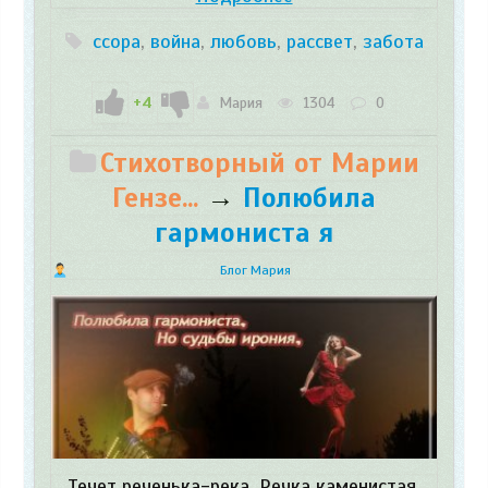
ссора
,
война
,
любовь
,
рассвет
,
забота
+4
Мария
1304
0
Стихотворный от Марии
Гензе...
→
Полюбила
гармониста я
Блог Мария
Течет реченька-река, Речка каменистая.