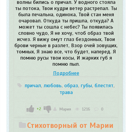
волны бились о причал. У водного стояла
ты потока, Твои кудри ветер растрепал. Ты
была печальна, одинока, Твой стан меня
очаровал. Откуда ты пришла, откуда? А
может ты сошла с небес? Ты появилась
словно чудо, Я не хочу, чтоб образ твой
исчез. Я вижу омут глаз бездонных, Твои
брови черные в разлет, Взор очей зовущих,
томных, Я знаю все, что будет, наперед. Я
помню русы твои косы, И жарких губ я
помню пыл.
Подробнее
причал
,
любовь
,
образ
,
губы
,
блестят
,
трава
+2
Мария
1216
0
Стихотворный от Марии