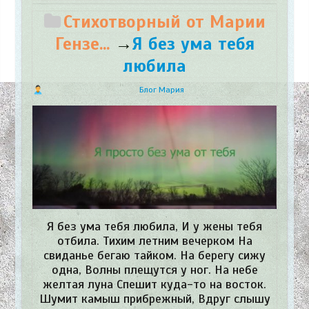
Стихотворный от Марии
Гензе...
→
​Я без ума тебя
любила
Блог Мария
Я без ума тебя любила, И у жены тебя
отбила. Тихим летним вечерком На
свиданье бегаю тайком. На берегу сижу
одна, Волны плещутся у ног. На небе
желтая луна Спешит куда-то на восток.
Шумит камыш прибрежный, Вдруг слышу