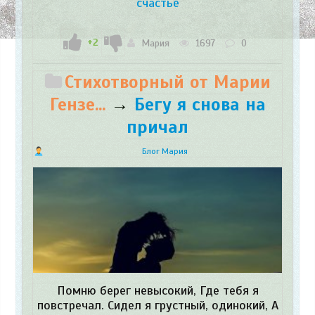
счастье
+2
Мария
1697
0
Стихотворный от Марии
Гензе...
→
Бегу я снова на
причал
Блог Мария
Помню берег невысокий, Где тебя я
повстречал. Сидел я грустный, одинокий, А