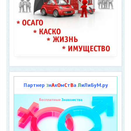
Партнер
н
А
к
О
м
С
т
В
а
Л
иЛиБуМ.ру
З