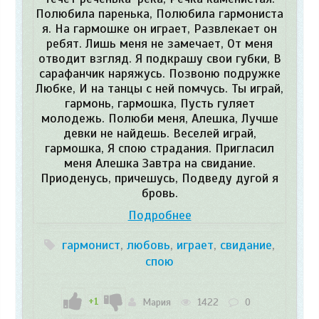
Полюбила паренька, Полюбила гармониста
я. На гармошке он играет, Развлекает он
ребят. Лишь меня не замечает, От меня
отводит взгляд. Я подкрашу свои губки, В
сарафанчик наряжусь. Позвоню подружке
Любке, И на танцы с ней помчусь. Ты играй,
гармонь, гармошка, Пусть гуляет
молодежь. Полюби меня, Алешка, Лучше
девки не найдешь. Веселей играй,
гармошка, Я спою страдания. Пригласил
меня Алешка Завтра на свидание.
Приоденусь, причешусь, Подведу дугой я
бровь.
Подробнее
гармонист
,
любовь
,
играет
,
свидание
,
спою
+1
Мария
1422
0