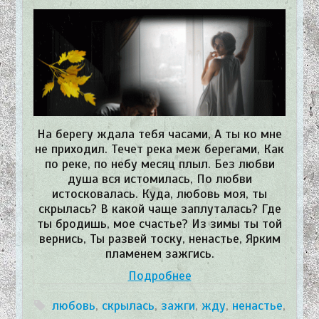
На берегу ждала тебя часами, А ты ко мне
не приходил. Течет река меж берегами, Как
по реке, по небу месяц плыл. Без любви
душа вся истомилась, По любви
истосковалась. Куда, любовь моя, ты
скрылась? В какой чаще заплуталась? Где
ты бродишь, мое счастье? Из зимы ты той
вернись, Ты развей тоску, ненастье, Ярким
пламенем зажгись.
Подробнее
любовь
,
скрылась
,
зажги
,
жду
,
ненастье
,