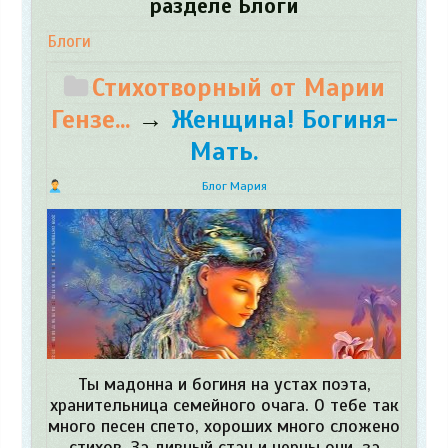
разделе Блоги
Блоги
Стихотворный от Марии
Гензе...
→
Женщина! Богиня-
Мать.
Блог Мария
Ты мадонна и богиня на устах поэта,
хранительница семейного очага. О тебе так
много песен спето, хороших много сложено
стихов. За дивный стан и черны очи, за