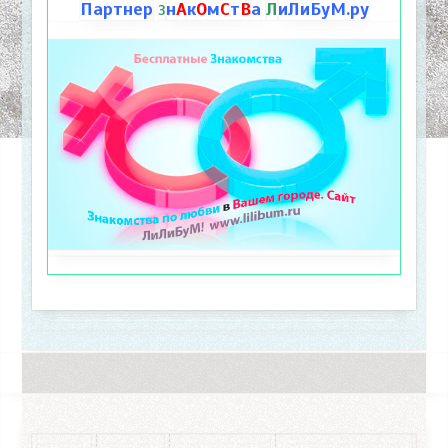
Партнер
н
А
к
О
м
С
т
В
а
Л
иЛиБуМ.ру
З