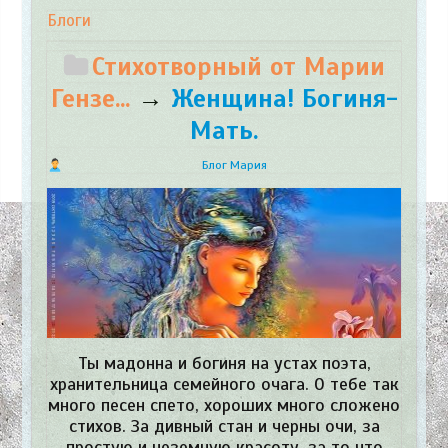
Блоги
Стихотворный от Марии
Гензе...
→
Женщина! Богиня-
Мать.
Блог Мария
Ты мадонна и богиня на устах поэта,
хранительница семейного очага. О тебе так
много песен спето, хороших много сложено
стихов. За дивный стан и черны очи, за
простую и неземную красоту, за то что