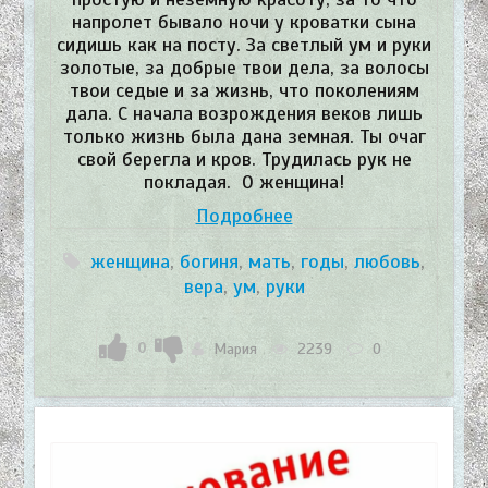
напролет бывало ночи у кроватки сына
сидишь как на посту. За светлый ум и руки
золотые, за добрые твои дела, за волосы
твои седые и за жизнь, что поколениям
дала. С начала возрождения веков лишь
только жизнь была дана земная. Ты очаг
свой берегла и кров. Трудилась рук не
покладая. О женщина!
Подробнее
женщина
,
богиня
,
мать
,
годы
,
любовь
,
вера
,
ум
,
руки
0
Мария
2239
0