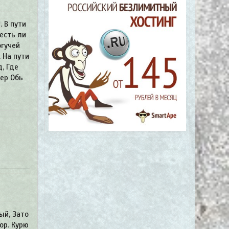
 В пути
есть ли
огучей
 На пути
, Где
вер Обь
ый, Зато
ор. Курю