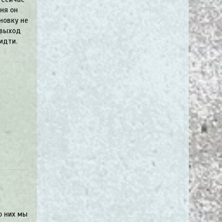
ня он
новку не
 выход
идти.
о них мы