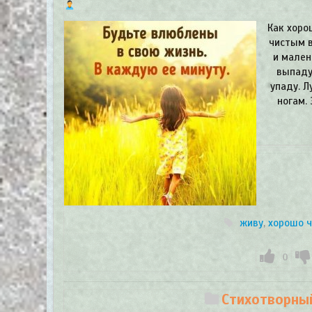
Как хоро
чистым в
и мален
выпаду
упаду. Л
ногам.
живу
,
хорошо ч
0
Стихотворный