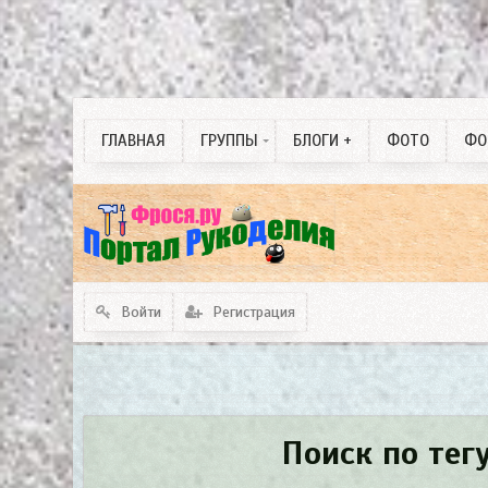
Собаководство
Одинокие души любви
3 D изделия. ручная
ГЛАВНАЯ
ГРУППЫ
БЛОГИ +
ФОТО
ФО
работа.
Войти
Регистрация
Поиск по тег