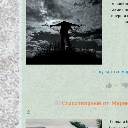
я папир
такие но
Теперь я 
на
душа
,
стих
,
ма
+1
Стихотворный от Марии 
Снова я 
бегу с то