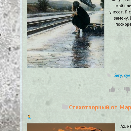
мой пое
унесет. Я 
замечу, 
поскоре
бегу
,
суе
0
Стихотворный от Мари
Ах, к