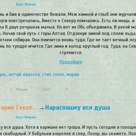
Блог Мария
нь и Бия в одиночестве бежали, Меж камней и глыб они журчали.
уги повстречались, Вместе к Северу помчались. Есть ли мощь, и 
ла В двух речушках малых. Но вот их Обь объединила, И рекой м
. Начав свой путь с горы Алтая, Отдохнув зимой под слоем льда,
отоки собирая, Она помчится вновь туда, Где не тает вечный лед
нь по тундре мчится, Где зима и холод круглый год. Туда, на Се
стремится.
Подробнее
унь
,
алтай
,
красота
,
стих
,
гензе
,
мария
Мария
1505
0
рии Гензе...
→
​Нараспашку вся душа
Блог Мария
 вся душа, Хотя в кармане нет гроша. И пусть сегодня я голодн
я свободный. У бабульки кошелек я спер, Позор, вы скажете. Поз