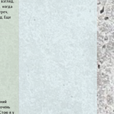
 взгляд,
, когда
треч,
д, Еще
нний
 очень
Стою я у