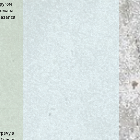
Кругом
пожара,
казался
тречу я
 Сейчас