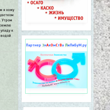
м я хожу
 цветком
. Утром
 землю
 упаду к
 водой
Партнер
н
А
к
О
м
С
т
В
а
Л
иЛиБуМ.ру
З