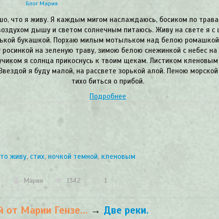
Блог Мария
шо, что я живу. Я каждым мигом наслаждаюсь, босиком по трава
оздухом дышу и светом солнечным питаюсь. Живу на свете я с
ькой букашкой. Порхаю милым мотыльком над белою ромашкой
 росинкой на зеленую траву, зимою белою снежинкой с небес на
учиком я солнца прикоснусь к твоим щекам. Листиком кленовым
 Звездой я буду малой, на рассвете зорькой алой. Пеною морской
тихо биться о прибой.
Подробнее
то живу
,
стих
,
ночкой темной
,
кленовым
Мария
1342
1
 от Марии Гензе...
→
Две реки.