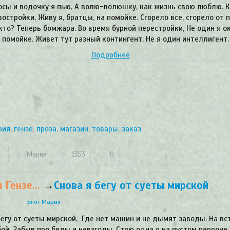
осы и водочку я пью, А волю-волюшку, как жизнь свою люблю. 
востройки, Живу я, братцы, на помойке. Сгорело все, сгорело от 
кто? Теперь бомжара. Во время бурной перестройки, Не один я о
 помойке. Живет тут разный контингент, Не я один интеллигент.
Подробнее
рия
,
гензе
,
проза
,
магазин
,
товары
,
заказ
Мария
1353
0
Гензе...
→
​Снова я бегу от суеты мирской
Блог Мария
бегу от суеты мирской, Где нет машин и не дымят заводы. На вс
бой, Забыв про беды и невзгоды. Стою одна я на пустом перроне,