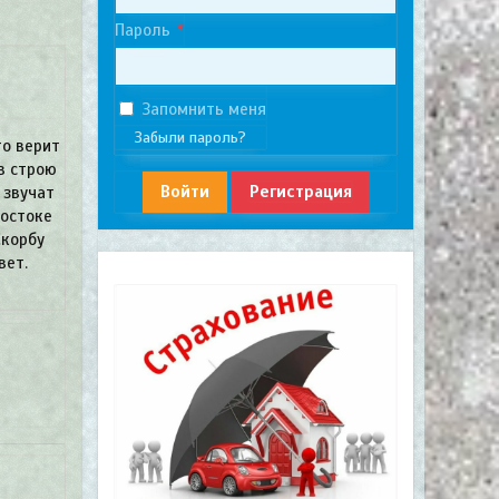
Пароль
Запомнить меня
Забыли пароль?
то верит
в строю
Войти
Регистрация
 звучат
востоке
Скорбу
вет.