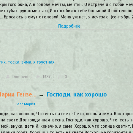
крытого окна, А в голове мечты, мечты… О встрече я с тобой ме
оих губах, руках мечтаю, И от любви к тебе большой Я постепенн
… Бросаюсь в омут с головой, Меня уж нет, я исчезаю. (сентябрь 2
Подробнее
тих
,
тоска
,
зима
,
я грустная
Domovoi
1387
0
рии Гензе...
→
Господи, как хорошо
Блог Мария
поди, как хорошо, Что есть на свете Лето, осень и зима. Как хоро
 на свете Долгожданная весна. Господи, как хорошо, Что есть 
мой, внуки, дети И, конечно, я сама. Хорошо, что солнце светит,
ездочки горят. Хорошо, что есть на свете Восход на горизонте и 