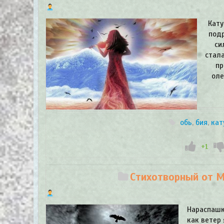
Кату
подр
си
стала
пр
оле
обь
,
бия
,
кат
+1
Стихотворный от Ма
Нараспашку
как ветер 