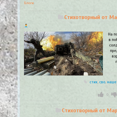
Блоги
Стихотворный от Мар
На п
в по
солд
пре
вз
стих
,
сво
,
наше
0
Стихотворный от Мари