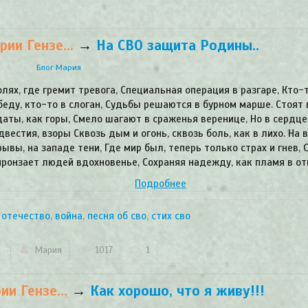
ии Гензе...
→
На СВО защита Родины..
Блог Мария
олях, где гремит тревога, Специальная операция в разгаре, Кто-
беду, кто-то в слоган, Судьбы решаются в бурном марше. Стоят 
аты, как горы, Смело шагают в сраженья веренице, Но в сердце
двестия, взоры Сквозь дым и огонь, сквозь боль, как в лихо. На 
рывы, на западе тени, Где мир был, теперь только страх и гнев, 
пронзает людей вдохновенье, Сохраняя надежду, как пламя в от
Подробнее
 отечество
,
война
,
песня об сво
,
стих сво
Мария
1017
1
и Гензе...
→
Как хорошо, что я живу!!!