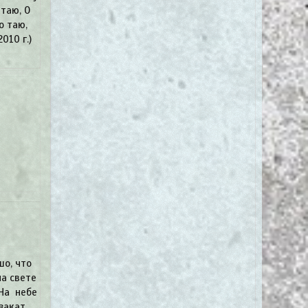
чтаю, О
о таю,
010 г.)
шо, что
на свете
 На небе
закат.