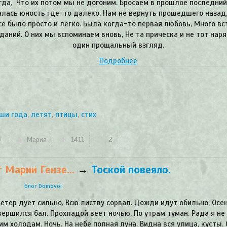
гда, Что их потом мы не догоним. Бросаем в прошлое последний
алась юность где-то далеко, Нам не вернуть прошедшего назад
се было просто и легко. Была когда-то первая любовь, Много вс
даний. О них мы вспоминаем вновь, Не та прическа и не тот наря
один прощальный взгляд.
Подробнее
ши года
,
летят
,
птицы
,
стих
Мария
1411
2
 Марии Гензе...
→
Тоской повеяло.
Блог Domovoi
Ветер дует сильно, Всю листву сорвал. Дожди идут обильно, Осе
вершился бал. Прохладой веет ночью, По утрам туман. Рада я не
им холодам. Ночь. На небе полная луна. Видна вся улица, кусты. 