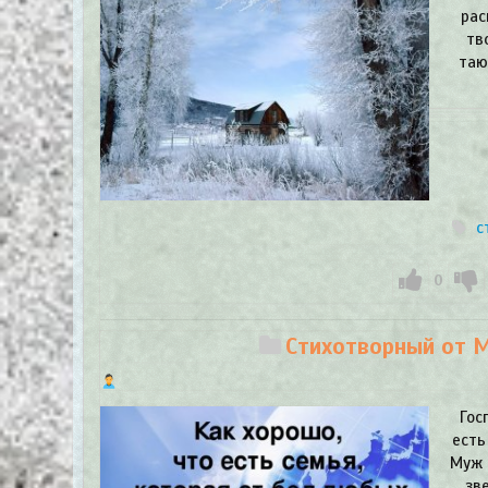
рас
тв
таю
с
0
Стихотворный от Ма
Гос
есть
Муж 
зв