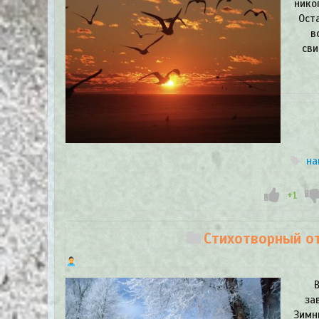
нико
Ост
в
сви
на
+1
Стихотворный от
за
Зимн