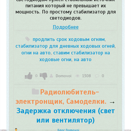
питания который не превышает их
мощность. По простому стабилизатор для
светодиодов.
Подробнее
продлить срок ходовым огням
,
стабилизатор для дневных ходовых огней
,
огни на авто
,
ставим стабилизатор на
ходовые огни
,
на авто
0
Domovoi
1308
0
Радиолюбитель-
электронщик, Самоделки.
→
Задержка отключения (свет
или вентилятор)
Блог Domovoi