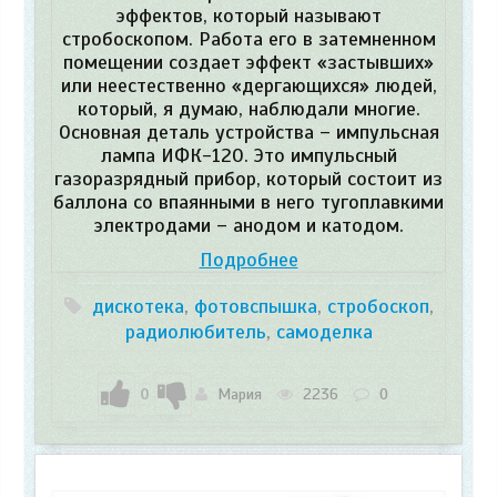
эффектов, который называют
стробоскопом. Работа его в затемненном
помещении создает эффект «застывших»
или неестественно «дергающихся» людей,
который, я думаю, наблюдали многие.
Основная деталь устройства – импульсная
лампа ИФК-120. Это импульсный
газоразрядный прибор, который состоит из
баллона со впаянными в него тугоплавкими
электродами – анодом и катодом.
Подробнее
дискотека
,
фотовспышка
,
стробоскоп
,
радиолюбитель
,
самоделка
0
Мария
2236
0