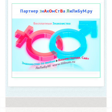
Партнер
н
А
к
О
м
С
т
В
а
Л
иЛиБуМ.ру
З